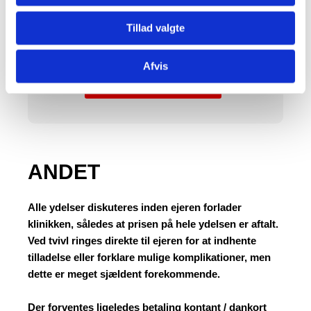
Tillad valgte
E Mail:
mail@sulsteddyreklinik.dk
.
Vagtdyrlæge oplyses Tlf. svarer.
Afvis
Ring 98 26 11 10
ANDET
Alle ydelser diskuteres inden ejeren forlader
klinikken, således at prisen på hele ydelsen er aftalt.
Ved tvivl ringes direkte til ejeren for at indhente
tilladelse eller forklare mulige komplikationer, men
dette er meget sjældent forekommende.
Der forventes ligeledes betaling kontant / dankort