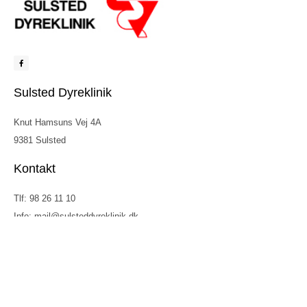
F
a
c
e
b
Sulsted Dyreklinik
o
o
k
-
f
Knut Hamsuns Vej 4A
9381 Sulsted
Kontakt
Tlf: 98 26 11 10
Info: mail@sulsteddyreklinik.dk
Nyttige links
Behandlingsbetingelser