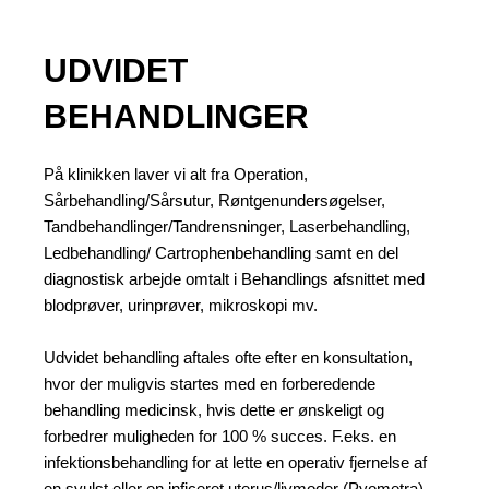
UDVIDET
BEHANDLINGER
På klinikken laver vi alt fra Operation,
Sårbehandling/Sårsutur, Røntgenundersøgelser,
Tandbehandlinger/Tandrensninger, Laserbehandling,
Ledbehandling/ Cartrophenbehandling samt en del
diagnostisk arbejde omtalt i Behandlings afsnittet med
blodprøver, urinprøver, mikroskopi mv.
Udvidet behandling aftales ofte efter en konsultation,
hvor der muligvis startes med en forberedende
behandling medicinsk, hvis dette er ønskeligt og
forbedrer muligheden for 100 % succes. F.eks. en
infektionsbehandling for at lette en operativ fjernelse af
en svulst eller en inficeret uterus/livmoder (Pyometra).