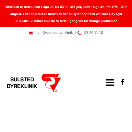
Skip
Klinikken er ferielukket i Uge 28, fra 6/7 til 10/7 juli, samt i Uge 34 , fra 17/8 – 21/8
to
august. I denne periode henvises der til Dyrehospitalet Anicura City Syd
content
98117400. Vi håber ikke de to ferie uger giver for mange problemer.
mail@sulsteddyreklinik.dk
98 26 11 10
F
a
c
e
b
o
o
k
-
f